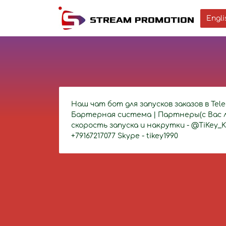
Engli
Наш чат бот для запусков заказов в Tel
Бартерная система | Партнеры(с Вас ло
скорость запуска и накрутки - @TiKey_
+79167217077 Skype - tikey1990