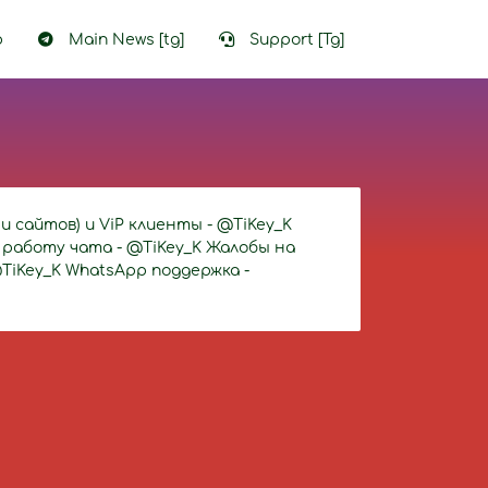
p
Main News [tg]
Support [Tg]
и сайтов) и ViP клиенты - @TiKey_K
 работу чата - @TiKey_K Жалобы на
TiKey_K WhatsApp поддержка -