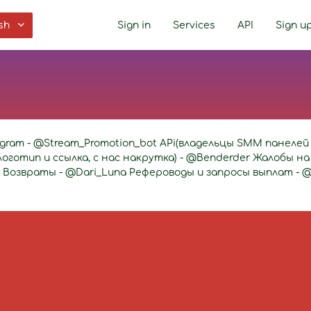
sh
Sign in
Services
API
Sign u
egram - @Stream_Promotion_bot APi(владельцы SMM панелей 
готип и ссылка, с нас накрутка) - @Benderder Жалобы на
K Возвраты - @Dari_Luna Рефероводы и запросы выплат - @